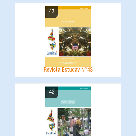
43
Revista Estudav N°43
42